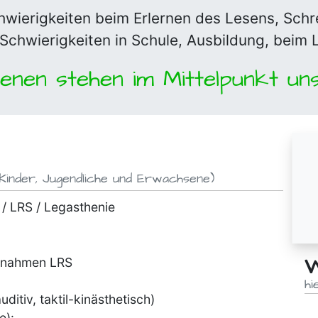
hwierig­keiten beim Erlernen des Lesens, Schr
Schwierig­keiten in Schule, Aus­bildung, beim
enen stehen im Mittelpunkt uns
Kinder, Jugendliche und Erwachsene)
 / LRS / Legasthenie
W
aßnahmen LRS
hi
itiv, taktil-kinästhetisch)
e):