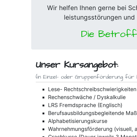
Wir helfen Ihnen gerne bei Sc
leistungs­störungen und 
Die Betroff
Unser Kursangebot:
(in Einzel- oder Gruppenförderung für 
Lese- Rechtschreib­schwierigkeiten
Rechenschwäche / Dyskalkulie
LRS Fremdsprache (Englisch)
Berufs­ausbildungs­begleitende M
Alpha­betisierungs­kurse
Wahrnehmungs­förderung (visuell, aud
Crashkurse (Dauer jeweils 3 Monat