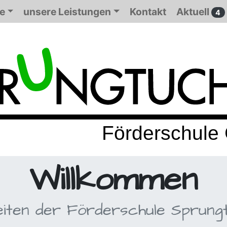
e
unsere Leistungen
Kontakt
Aktuell
4
Will­kommen
iten der Förder­schule Sprung